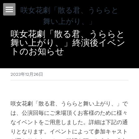
咲女花劇「散る君、うららと
舞い上がり、」
HOME
咲女花劇「散る君、うららと
News
舞い上がり、」終演後イベン
トのお知らせ
About
Cast
2023年12月26日
Ticket
Time Table
咲女花劇「散る君、うららと舞い上がり、」で
Staff
は、公演回毎にご来場頂くお客様のために様々
なイベントをご用意しました。詳細は下記の通
Place
りとなります。イベントによって参加キャスト
Q&A