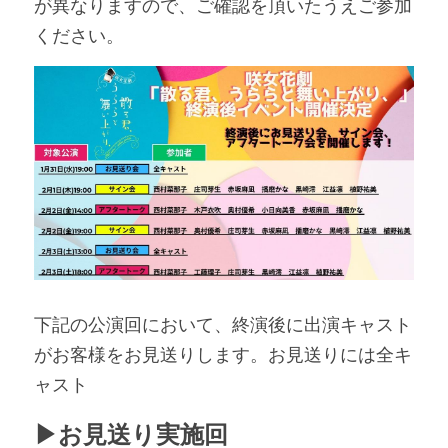
が異なりますので、ご確認を頂いたうえご参加
ください。
感染症対策
Twitter
チケット購入
下記の公演回において、終演後に出演キャスト
がお客様をお見送りします。お見送りには全キ
ャスト
▶︎お見送り実施回