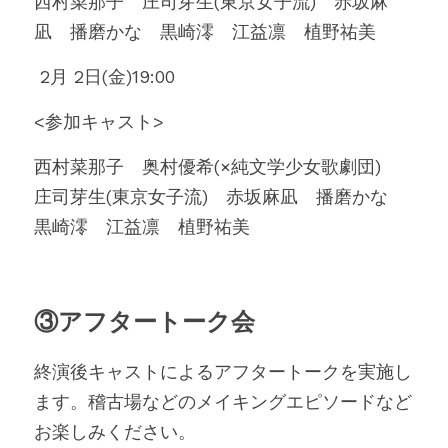
西村菜那子　庄司芽生(東京女子流)　赤坂麻
凪　播磨かな　黒崎澪　江益凛　植野祐美
 2月 2日(金)19:00 
<参加キャスト>
西村菜那子　奥村優希(×純文学少女歌劇団)　
庄司芽生(東京女子流)　赤坂麻凪　播磨かな　
黒崎澪　江益凛　植野祐美
③アフタートーク会
終演後キャストによるアフタートークを実施し
ます。稽古場などのメイキングエピソードなど
お楽しみください。