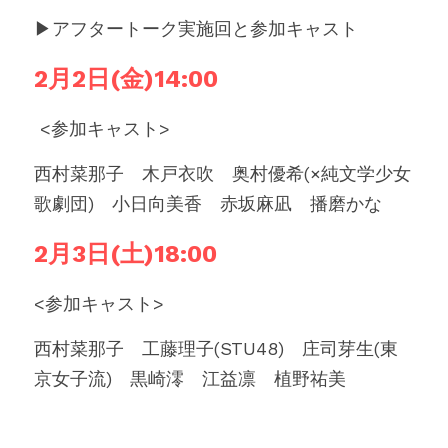
▶︎アフタートーク実施回と参加キャスト
2月2日(金)14:00　
 <参加キャスト>
西村菜那子　木戸衣吹　奥村優希(×純文学少女
歌劇団)　小日向美香　赤坂麻凪　播磨かな
2月3日(土)18:00　
<参加キャスト>
西村菜那子　工藤理子(STU48)　庄司芽生(東
京女子流)　黒崎澪　江益凛　植野祐美